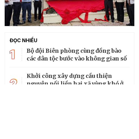
ĐỌC NHIỀU
1
Bộ đội Biên phòng cùng đồng bào
các dân tộc bước vào không gian số
Khởi công xây dựng cầu thiện
2
nguyện nối liền hai xã vùng khó ở
An Giang
Bộ Quốc phòng kiểm tra toàn diện
3
tại Ban Chỉ huy Bộ đội Biên phòng
tỉnh An Giang