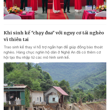
Khi sinh kế "chạy đua" với nguy cơ tái nghèo
vì thiên tai
Trao sinh kế thay vì hỗ trợ ngắn hạn để giúp đồng bào thoát
nghèo. Hàng chục nghìn hộ dân ở Nghệ An đã có thêm cơ
hội tạo thu nhập từ các mô hình sinh kế.