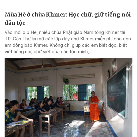
Mùa Hè ở chùa Khmer: Học chữ, giữ tiếng nói
dân tộc
Vào mỗi dịp Hè, nhiều chùa Phật giáo Nam tông Khmer tại
TP. Cần Thơ lại mở các lớp dạy chữ Khmer miễn phí cho con
em đồng bào Khmer. Không chỉ giúp các em biết đọc, biết
viết tiếng nói, chữ viết của dân tộc mình,...