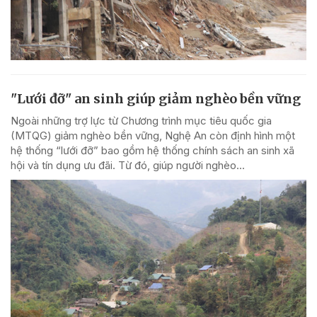
"Lưới đỡ" an sinh giúp giảm nghèo bền vững
Ngoài những trợ lực từ Chương trình mục tiêu quốc gia
(MTQG) giảm nghèo bền vững, Nghệ An còn định hình một
hệ thống “lưới đỡ” bao gồm hệ thống chính sách an sinh xã
hội và tín dụng ưu đãi. Từ đó, giúp người nghèo...