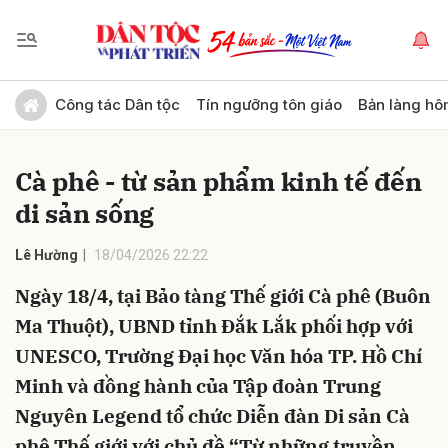
Gửi bình luận
Công tác Dân tộc
Tín ngưỡng tôn giáo
Bản làng hô
Cà phê - từ sản phẩm kinh tế đến
di sản sống
Lê Hường
18/04/2026 22:22
Ngày 18/4, tại Bảo tàng Thế giới Cà phê (Buôn
Hủy
Gửi
Ma Thuột), UBND tỉnh Đắk Lắk phối hợp với
UNESCO, Trường Đại học Văn hóa TP. Hồ Chí
Minh và đồng hành của Tập đoàn Trung
Nguyên Legend tổ chức Diễn đàn Di sản Cà
phê Thế giới với chủ đề “Từ những truyền