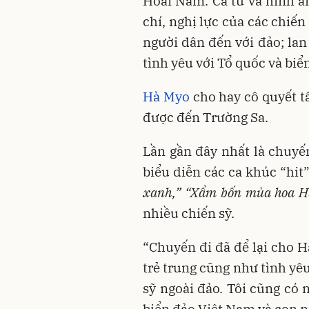
Hoài Nam. Ca từ và hình ả
chí, nghị lực của các chiến
người dân đến với đảo; lan
tình yêu với Tổ quốc và biển
Hà Myo
cho hay cô quyết t
được đến Trường Sa.
Lần gần đây nhất là chuyế
biểu diễn các ca khúc “hi
xanh,” “Xẩm bốn mùa hoa H
nhiều chiến sỹ.
“Chuyến đi đã để lại cho 
trẻ trung cũng như tình yê
sỹ ngoài đảo. Tôi cũng có
biển đảo Việt Nam và con n