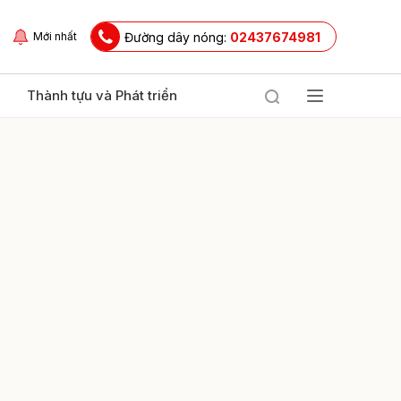
Đường dây nóng:
02437674981
Mới nhất
Thành tựu và Phát triển
ửi