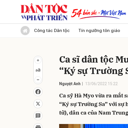
Gửi 
Công tác Dân tộc
Tín ngưỡng tôn giáo
Ca sĩ dân tộc 
“Ký sự Trường 
Nguyệt Anh
13/06/2022 15:22
Ca sỹ Hà Myo vừa ra mắt 
“Ký sự Trường Sa” với sự
tử), dân ca của Nam Trung