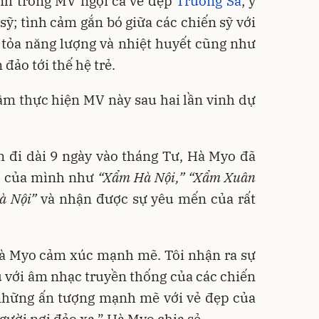
nh trong MV ngợi ca vẻ đẹp
Trường Sa
; ý
 sỹ; tình cảm gắn bó giữa các chiến sỹ với
 tỏa năng lượng và nhiệt huyết cũng như
 đảo tới thế hệ trẻ.
âm thực hiện MV này sau hai lần vinh dự
n đi dài 9 ngày vào tháng Tư, Hà Myo đã
t” của mình như
“Xẩm Hà Nội,” “Xẩm Xuân
à Nội”
và nhận được sự yêu mến của rất
Hà Myo cảm xúc mạnh mẽ. Tôi nhận ra sự
u với âm nhạc truyền thống của các chiến
 những ấn tượng mạnh mẽ với vẻ đẹp của
gười nơi đảo xa,” Hà Myo chia sẻ.