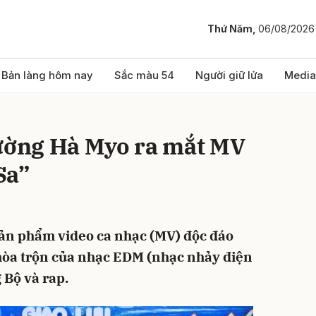
Thứ Năm,
06/08/2026
bình luận
Bản làng hôm nay
Sắc màu 54
Người giữ lửa
Media
Mường Hà Myo ra mắt MV
Sa”
sản phẩm video ca nhạc (MV) độc đáo
Hủy
G
 hòa trộn của nhạc EDM (nhạc nhảy điện
 Bộ và rap.