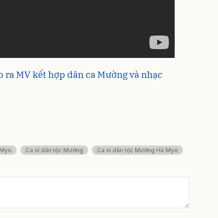
o ra MV kết hợp dân ca Mường và nhạc
 Myo
Ca sĩ dân tộc Mường
Ca sĩ dân tộc Mường Hà Myo