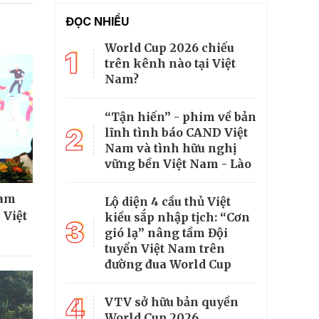
ĐỌC NHIỀU
World Cup 2026 chiếu
1
trên kênh nào tại Việt
Nam?
“Tận hiến” - phim về bản
2
lĩnh tình báo CAND Việt
Nam và tình hữu nghị
vững bền Việt Nam - Lào
ham
Lộ diện 4 cầu thủ Việt
 Việt
kiều sắp nhập tịch: “Cơn
3
gió lạ” nâng tầm Đội
tuyển Việt Nam trên
đường đua World Cup
4
VTV sở hữu bản quyền
World Cup 2026