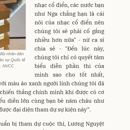
nhạc cổ điển, các nước bạn
như Nga chẳng hạn là cái
nôi của nhạc cổ điển nên
chúng tôi sẽ phải cố gắng
nhiều hơn nữa" - nữ ca sĩ
chia sẻ - "Đến lúc này,
đội nhân dân
chúng tôi chỉ có quyết tâm
uân sự Quốc tế
biểu diễn phần thi của
h: NVCC
mình sao cho tốt nhất,
với màu áo xanh người lính chúng tôi đã
 chiến thắng chính mình khi được có cơ
iểu diễn lớn cùng bạn bè năm châu như
 được đại diện tham dự sự kiện này”.
huẩn bị tham dự cuộc thi, Lương Nguyệt