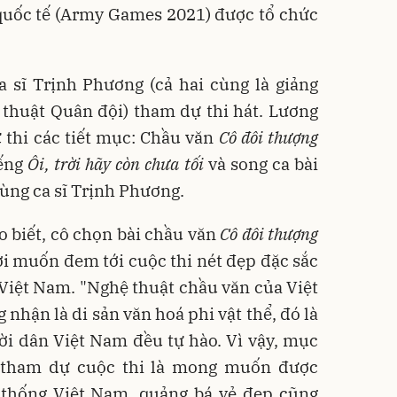
 quốc tế (Army Games 2021) được tổ chức
 sĩ Trịnh Phương (cả hai cùng là giảng
 thuật Quân đội) tham dự thi hát. Lương
 thi các tiết mục: Chầu văn
Cô đôi thượng
iếng
Ôi, trời hãy còn chưa tối
và song ca bài
ùng ca sĩ Trịnh Phương.
 biết, cô chọn bài chầu văn
Cô đôi thượng
ởi muốn đem tới cuộc thi nét đẹp đặc sắc
Việt Nam. "Nghệ thuật chầu văn của Việt
ận là di sản văn hoá phi vật thể, đó là
ời dân Việt Nam đều tự hào. Vì vậy, mục
i tham dự cuộc thi là mong muốn được
thống Việt Nam, quảng bá vẻ đẹp cũng