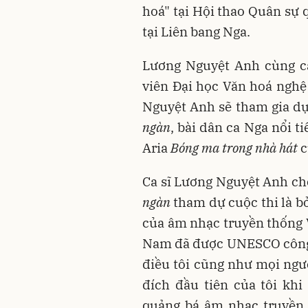
hoá" tại Hội thao Quân sự
tại Liên bang Nga.
Lương Nguyệt Anh cùng ca
viên Đại học Văn hoá nghệ
Nguyệt Anh sẽ tham gia dự
ngàn
, bài dân ca Nga nổi t
Aria
Bóng ma trong nhà hát
c
Ca sĩ Lương Nguyệt Anh cho
ngàn
tham dự cuộc thi là b
của âm nhạc truyền thống 
Nam đã được UNESCO công nh
điều tôi cũng như mọi ngư
đích đầu tiên của tôi kh
quảng bá âm nhạc truyền 