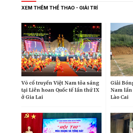
XEM THÊM THỂ THAO - GIẢI TRÍ
Võ cổ truyền Việt Nam tỏa sáng
Giải Bón
tại Liên hoan Quốc tế lần thứ IX
Nam lần đ
ở Gia Lai
Lào Cai