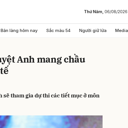
Thứ Năm,
06/08/2026
bình luận
Bản làng hôm nay
Sắc màu 54
Người giữ lửa
Media
uyệt Anh mang chầu
tế
sẽ tham gia dự thi các tiết mục ở môn
Hủy
G