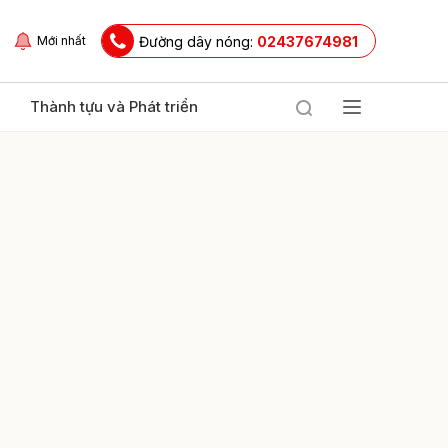
Đường dây nóng:
02437674981
Mới nhất
Thành tựu và Phát triển
ửi