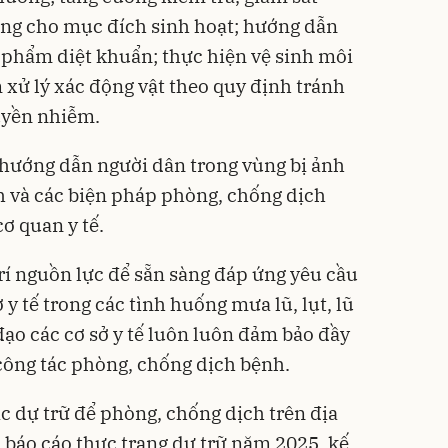
ụng cho mục đích sinh hoạt; hướng dẫn
 phẩm diệt khuẩn; thực hiện vệ sinh môi
 xử lý xác động vật theo quy định tránh
uyền nhiễm.
, hướng dẫn người dân trong vùng bị ảnh
h và các biện pháp phòng, chống dịch
ơ quan y tế.
rí nguồn lực để sẵn sàng đáp ứng yêu cầu
 y tế trong các tình huống mưa lũ, lụt, lũ
ỉ đạo các cơ sở y tế luôn luôn đảm bảo đầy
công tác phòng, chống dịch bệnh.
c dự trữ để phòng, chống dịch trên địa
p báo cáo thực trạng dự trữ năm 2025, kế