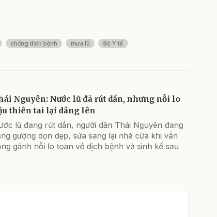
chống dịch bệnh
mưa lũ
Bộ Y tế
hái Nguyên: Nước lũ đã rút dần, nhưng nỗi lo
ậu thiên tai lại dâng lên
ước lũ đang rút dần, người dân Thái Nguyên đang
ng gượng dọn dẹp, sửa sang lại nhà cửa khi vẫn
ng gánh nỗi lo toan về dịch bệnh và sinh kế sau
.