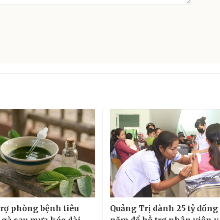
 trợ phòng bệnh tiêu
Quảng Trị dành 25 tỷ đồng
 gà sau mưa kéo dài
năm để hỗ trợ nhân viên y 