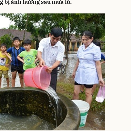
g bị ảnh hưởng sau mưa lũ.