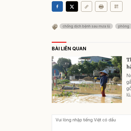
chống dịch bệnh sau mưa lũ
phòng
BÀI LIÊN QUAN
T
h
N
gắ
gồ
lũ