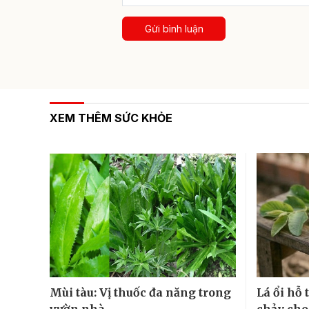
Gửi bình luận
XEM THÊM SỨC KHỎE
Mùi tàu: Vị thuốc đa năng trong
Lá ổi hỗ
vườn nhà
chảy cho