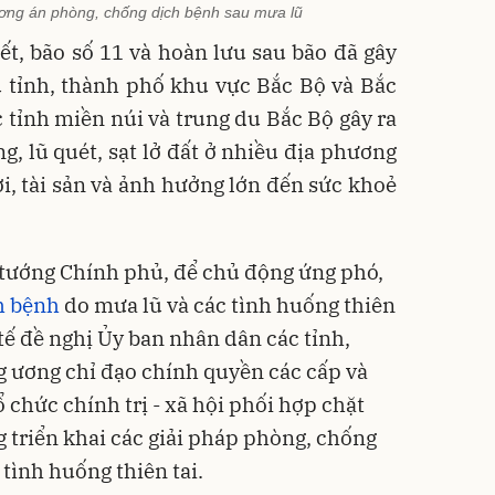
ơng án phòng, chống dịch bệnh sau mưa lũ
iết, bão số 11 và hoàn lưu sau bão đã gây
u tỉnh, thành phố khu vực Bắc Bộ và Bắc
ác tỉnh miền núi và trung du Bắc Bộ gây ra
ng, lũ quét, sạt lở đất ở nhiều địa phương
ời, tài sản và ảnh hưởng lớn đến sức khoẻ
 tướng Chính phủ, để chủ động ứng phó,
h bệnh
do mưa lũ và các tình huống thiên
Y tế đề nghị Ủy ban nhân dân các tỉnh,
 ương chỉ đạo chính quyền các cấp và
 chức chính trị - xã hội phối hợp chặt
g triển khai các giải pháp phòng, chống
 tình huống thiên tai.