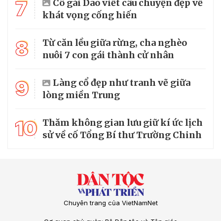
7
Cô gái Dao viết câu chuyện đẹp về
khát vọng cống hiến
8
Từ căn lều giữa rừng, cha nghèo
nuôi 7 con gái thành cử nhân
9
Làng cổ đẹp như tranh vẽ giữa
lòng miền Trung
10
Thăm không gian lưu giữ kí ức lịch
sử về cố Tổng Bí thư Trường Chinh
Chuyên trang của VietNamNet