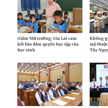
Giảm 568 trường, Gia Lai cam
Không gi
kết bảo đảm quyền học tập của
mỹ thuật
học sinh
Tây Ngu