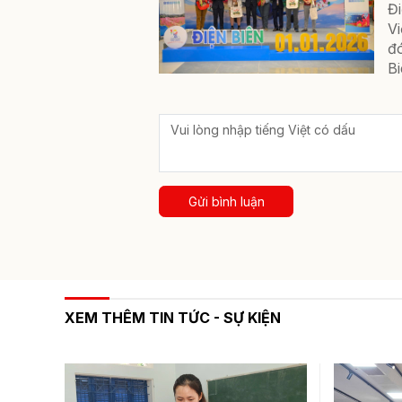
Đ
Vi
đ
Bi
Gửi bình luận
XEM THÊM TIN TỨC - SỰ KIỆN