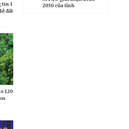
tin 1
2030 của tỉnh
lở đất
ho 120
Kon