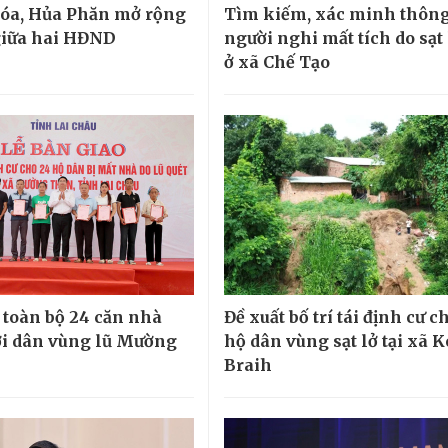
óa, Hủa Phăn mở rộng
Tìm kiếm, xác minh thông 
giữa hai HĐND
người nghi mất tích do sạt 
ở xã Chế Tạo
 toàn bộ 24 căn nhà
Đề xuất bố trí tái định cư c
i dân vùng lũ Mường
hộ dân vùng sạt lở tại xã 
Braih