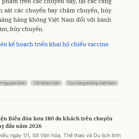
c phẩm trên các chuyến bay, tại các cảng
ám sát các chuyến bay chậm chuyến, hủy
 hãng hàng không Việt Nam đối với hành
ậm, hủy chuyến.
n kế hoạch triển khai hộ chiếu vaccine
t Nguyên Đán
Tết Nhâm Dần
Cục Hàng không Việt Nam
iện Biên đón hơn 180 du khách trên chuyến
ay đầu năm 2026
iều ngày 1/1, Sở Văn hóa, Thể thao và Du lịch tỉnh