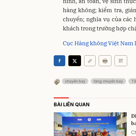
ninh, an toàn, vệ sinh thự
hàng không; kiểm tra, gi
chuyến; nghĩa vụ của các
khách trong trường hợp ch
Cục Hàng không Việt Nam lê
chuyến bay
tăng chuyến bay
Tế
BÀI LIÊN QUAN
Đ
b
Ch