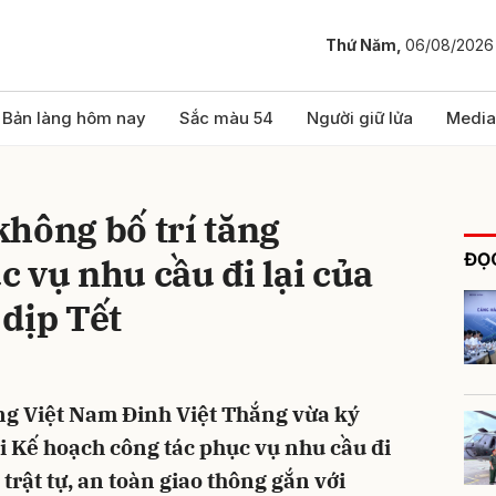
Thứ Năm,
06/08/2026
bình luận
Bản làng hôm nay
Sắc màu 54
Người giữ lửa
Media
hông bố trí tăng
ĐỌC
 vụ nhu cầu đi lại của
dịp Tết
Hủy
G
g Việt Nam Đinh Việt Thắng vừa ký
ai Kế hoạch công tác phục vụ nhu cầu đi
trật tự, an toàn giao thông gắn với