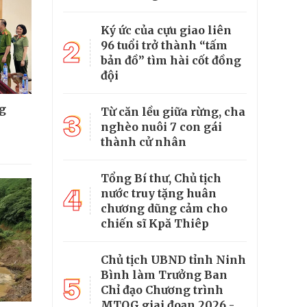
Ký ức của cựu giao liên
2
96 tuổi trở thành “tấm
bản đồ” tìm hài cốt đồng
đội
g
Từ căn lều giữa rừng, cha
3
nghèo nuôi 7 con gái
thành cử nhân
Tổng Bí thư, Chủ tịch
4
nước truy tặng huân
chương dũng cảm cho
chiến sĩ Kpă Thiêp
Chủ tịch UBND tỉnh Ninh
Bình làm Trưởng Ban
5
Chỉ đạo Chương trình
MTQG giai đoạn 2026 -