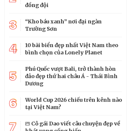
đồng đội
3
“Kho báu xanh” nơi đại ngàn
Trường Sơn
4
10 bãi biển đẹp nhất Việt Nam theo
bình chọn của Lonely Planet
Phú Quốc vượt Bali, trở thành hòn
5
đảo đẹp thứ hai châu Á - Thái Bình
Dương
6
World Cup 2026 chiếu trên kênh nào
tại Việt Nam?
7
Cô gái Dao viết câu chuyện đẹp về
khát vọng cống hiến