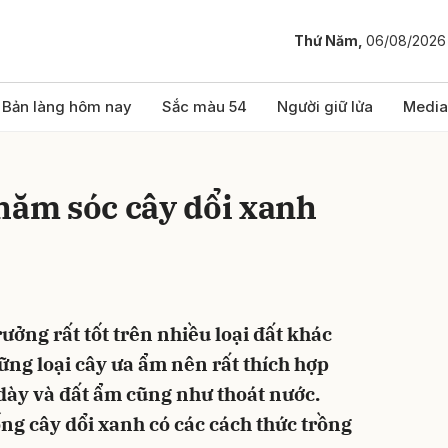
Thứ Năm,
06/08/2026
bình luận
Bản làng hôm nay
Sắc màu 54
Người giữ lửa
Media
hăm sóc cây dổi xanh
rưởng rất tốt trên nhiều loại đất khác
Hủy
G
ững loại cây ưa ẩm nên rất thích hợp
 dày và đất ẩm cũng như thoát nước.
ng cây dổi xanh có các cách thức trồng