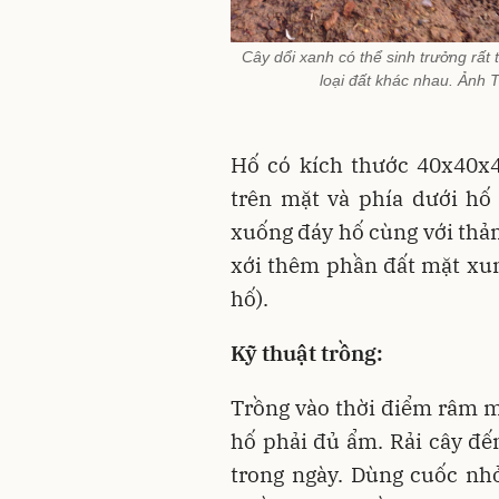
Cây dổi xanh có thể sinh trưởng rất t
loại đất khác nhau. Ảnh 
Hố có kích thước 40x40x4
trên mặt và phía dưới hố 
xuống đáy hố cùng với thảm
xới thêm phần đất mặt xu
hố).
Kỹ thuật trồng:
Trồng vào thời điểm râm m
hố phải đủ ẩm. Rải cây đến
trong ngày. Dùng cuốc nh