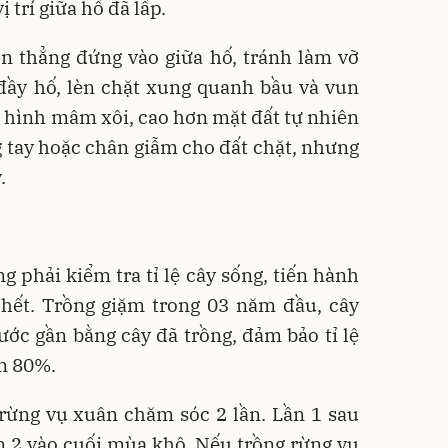
 trí giữa hố đã lấp.
on thẳng đứng vào giữa hố, tránh làm vỡ
 đầy hố, lèn chặt xung quanh bầu và vun
 hình mâm xôi, cao hơn mặt đất tự nhiên
 tay hoặc chân giẫm cho đất chặt, nhưng
.
ng phải kiểm tra tỉ lệ cây sống, tiến hành
chết. Trồng giặm trong 03 năm đầu, cây
ước gần bằng cây đã trồng, đảm bảo tỉ lệ
ên 80%.
rừng vụ xuân chăm sóc 2 lần. Lần 1 sau
ần 2 vào cuối mùa khô. Nếu trồng rừng vụ