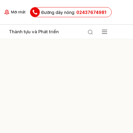
Đường dây nóng:
02437674981
Mới nhất
Thành tựu và Phát triển
ửi