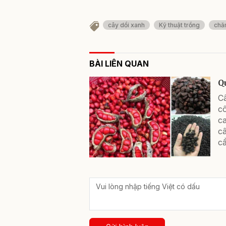
cây dổi xanh
Kỹ thuật trồng
chă
BÀI LIÊN QUAN
Q
Câ
cô
ca
câ
cầ