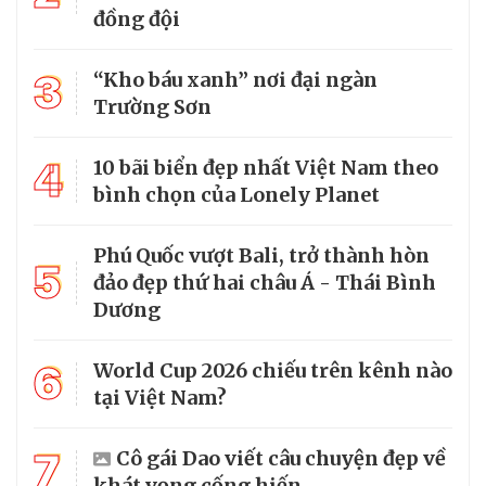
đồng đội
3
“Kho báu xanh” nơi đại ngàn
Trường Sơn
4
10 bãi biển đẹp nhất Việt Nam theo
bình chọn của Lonely Planet
Phú Quốc vượt Bali, trở thành hòn
5
đảo đẹp thứ hai châu Á - Thái Bình
Dương
6
World Cup 2026 chiếu trên kênh nào
tại Việt Nam?
7
Cô gái Dao viết câu chuyện đẹp về
khát vọng cống hiến