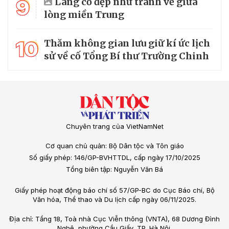
9
Làng cổ đẹp như tranh vẽ giữa
lòng miền Trung
10
Thăm không gian lưu giữ kí ức lịch
sử về cố Tổng Bí thư Trường Chinh
Chuyên trang của VietNamNet
Cơ quan chủ quản: Bộ Dân tộc và Tôn giáo
Số giấy phép: 146/GP-BVHTTDL, cấp ngày 17/10/2025
Tổng biên tập: Nguyễn Văn Bá
Giấy phép hoạt động báo chí số 57/GP-BC do Cục Báo chí, Bộ
Văn hóa, Thể thao và Du lịch cấp ngày 06/11/2025.
Địa chỉ: Tầng 18, Toà nhà Cục Viễn thông (VNTA), 68 Dương Đình
Nghệ, phường Cầu Giấy, TP. Hà Nội.