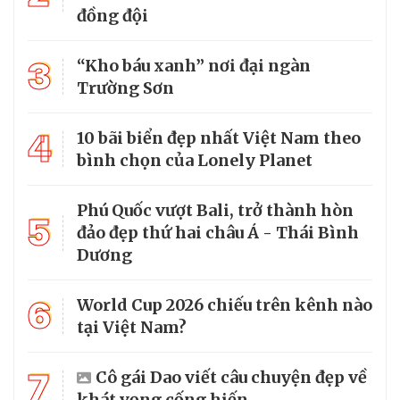
đồng đội
3
“Kho báu xanh” nơi đại ngàn
Trường Sơn
4
10 bãi biển đẹp nhất Việt Nam theo
bình chọn của Lonely Planet
Phú Quốc vượt Bali, trở thành hòn
5
đảo đẹp thứ hai châu Á - Thái Bình
Dương
6
World Cup 2026 chiếu trên kênh nào
tại Việt Nam?
7
Cô gái Dao viết câu chuyện đẹp về
khát vọng cống hiến