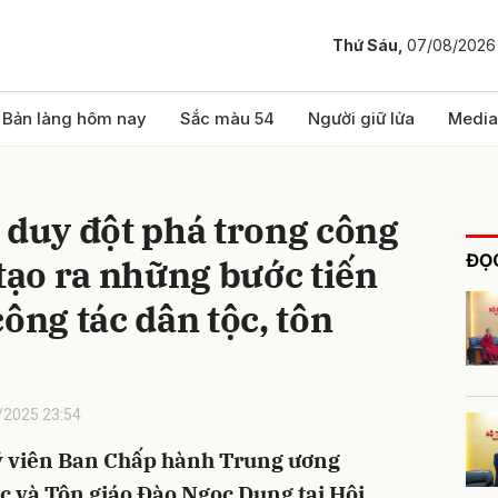
Thứ Sáu,
07/08/2026
bình luận
Bản làng hôm nay
Sắc màu 54
Người giữ lửa
Media
 duy đột phá trong công
ĐỌC
 tạo ra những bước tiến
ông tác dân tộc, tôn
Hủy
G
/2025 23:54
Uỷ viên Ban Chấp hành Trung ương
c và Tôn giáo Đào Ngọc Dung tại Hội