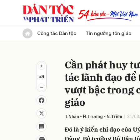
Gửi 
Công tác Dân tộc
Tín ngưỡng tôn giáo
Cần phát huy tư
tác lãnh đạo để
vượt bậc trong c
giáo
T.Nhân - H.Trường - N.Triều
31/03
Đó là ý kiến chỉ đạo của 
Đảng, Bộ trưởng Bộ Dân tộ