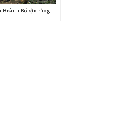
a Hoành Bồ rộn ràng