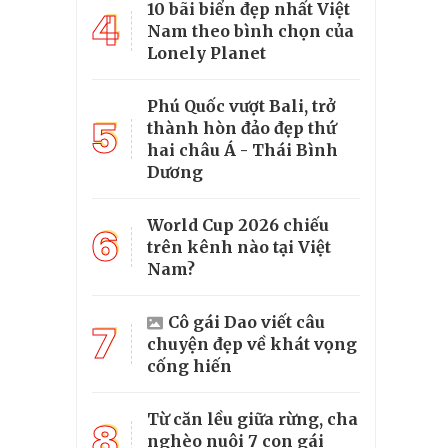
10 bãi biển đẹp nhất Việt
4
Nam theo bình chọn của
Lonely Planet
Phú Quốc vượt Bali, trở
5
thành hòn đảo đẹp thứ
hai châu Á - Thái Bình
Dương
World Cup 2026 chiếu
6
trên kênh nào tại Việt
Nam?
Cô gái Dao viết câu
7
chuyện đẹp về khát vọng
cống hiến
Từ căn lều giữa rừng, cha
8
nghèo nuôi 7 con gái