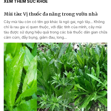
XEM THÊM SỨC KHỎE
Mùi tàu: Vị thuốc đa năng trong vườn nhà
Cây mùi tàu còn có tên gọi khác là ngò gai, ngò tây… Không
chỉ là rau gia vị quen thuộc, với đặc tính của mình, cây mùi
tàu được sử dụng hiệu quả trong các bài thuốc dân gian chữa
cảm cúm, đầy bụng, giảm đau, long...