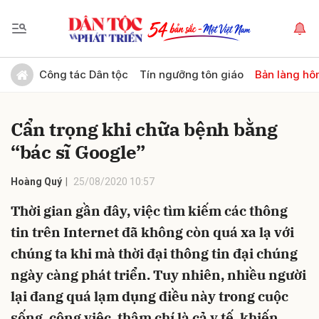
Gửi bình luận
Công tác Dân tộc
Tín ngưỡng tôn giáo
Bản làng hô
Cẩn trọng khi chữa bệnh bằng
“bác sĩ Google”
Hoàng Quý
25/08/2020 10:57
Thời gian gần đây, việc tìm kiếm các thông
Hủy
Gửi
tin trên Internet đã không còn quá xa lạ với
chúng ta khi mà thời đại thông tin đại chúng
ngày càng phát triển. Tuy nhiên, nhiều người
lại đang quá lạm dụng điều này trong cuộc
sống, công việc, thậm chí là cả y tế, khiến