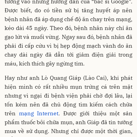
tưởng vào những hướng dẫn của “bác sĩ Google”.
Được biết, do có tiền sử bị tăng huyết áp nên
bệnh nhân đã áp dụng chế độ ăn chay trên mạng,
kéo dài 45 ngày. Theo đó, bệnh nhân này chỉ ăn
gạo lứt và muối vừng. Ngay sau đó, bệnh nhân đã
phải đi cấp cứu vì bị hẹp động mạch vành do ăn
chay dài ngày đã dẫn tới giảm điện giải trong
máu, kích thích gây ngừng tim.
Hay như anh Lò Quang Giáp (Lào Cai), khi phát
hiện mình có rất nhiều mụn trứng cá trên mặt
nhưng vì ngại đi bệnh viện phải chờ đợi lâu, lại
tốn kém nên đã chủ động tìm kiếm cách chữa
trên
mạng Internet
. Được giới thiệu một sản
phẩm thuốc bôi chữa mụn, anh Giáp đã tin tưởng
mua về sử dụng. Nhưng chỉ được một thời gian,