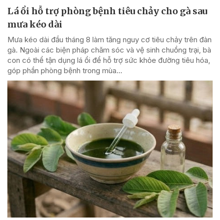
Lá ổi hỗ trợ phòng bệnh tiêu chảy cho gà sau
mưa kéo dài
Mưa kéo dài đầu tháng 8 làm tăng nguy cơ tiêu chảy trên đàn
gà. Ngoài các biện pháp chăm sóc và vệ sinh chuồng trại, bà
con có thể tận dụng lá ổi để hỗ trợ sức khỏe đường tiêu hóa,
góp phần phòng bệnh trong mùa...