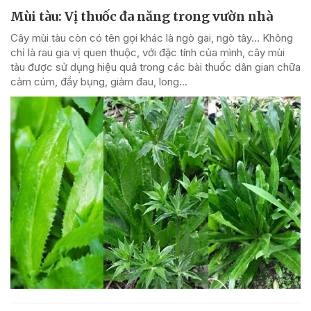
Mùi tàu: Vị thuốc đa năng trong vườn nhà
Cây mùi tàu còn có tên gọi khác là ngò gai, ngò tây… Không
chỉ là rau gia vị quen thuộc, với đặc tính của mình, cây mùi
tàu được sử dụng hiệu quả trong các bài thuốc dân gian chữa
cảm cúm, đầy bụng, giảm đau, long...