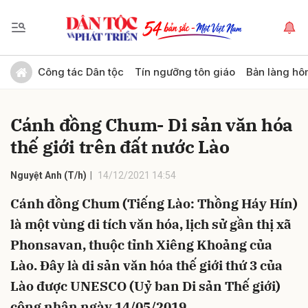
Gửi bình luận
Công tác Dân tộc
Tín ngưỡng tôn giáo
Bản làng hô
Cánh đồng Chum- Di sản văn hóa
thế giới trên đất nước Lào
Nguyệt Anh (T/h)
14/12/2021 14:54
Cánh đồng Chum (Tiếng Lào: Thồng Háy Hín)
Hủy
Gửi
là một vùng di tích văn hóa, lịch sử gần thị xã
Phonsavan, thuộc tỉnh Xiêng Khoảng của
Lào. Đây là di sản văn hóa thế giới thứ 3 của
Lào được UNESCO (Uỷ ban Di sản Thế giới)
công nhận ngày 14/05/2019.