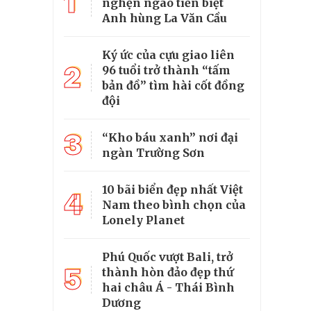
1
nghẹn ngào tiễn biệt
Anh hùng La Văn Cầu
Ký ức của cựu giao liên
2
96 tuổi trở thành “tấm
bản đồ” tìm hài cốt đồng
đội
3
“Kho báu xanh” nơi đại
ngàn Trường Sơn
10 bãi biển đẹp nhất Việt
4
Nam theo bình chọn của
Lonely Planet
Phú Quốc vượt Bali, trở
5
thành hòn đảo đẹp thứ
hai châu Á - Thái Bình
Dương