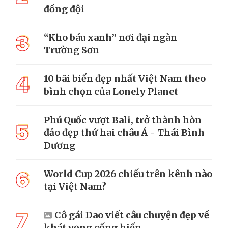
đồng đội
3
“Kho báu xanh” nơi đại ngàn
Trường Sơn
4
10 bãi biển đẹp nhất Việt Nam theo
bình chọn của Lonely Planet
Phú Quốc vượt Bali, trở thành hòn
5
đảo đẹp thứ hai châu Á - Thái Bình
Dương
6
World Cup 2026 chiếu trên kênh nào
tại Việt Nam?
7
Cô gái Dao viết câu chuyện đẹp về
khát vọng cống hiến