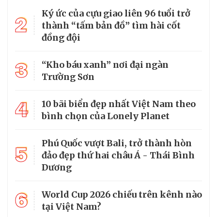
Ký ức của cựu giao liên 96 tuổi trở
2
thành “tấm bản đồ” tìm hài cốt
đồng đội
3
“Kho báu xanh” nơi đại ngàn
Trường Sơn
4
10 bãi biển đẹp nhất Việt Nam theo
bình chọn của Lonely Planet
Phú Quốc vượt Bali, trở thành hòn
5
đảo đẹp thứ hai châu Á - Thái Bình
Dương
6
World Cup 2026 chiếu trên kênh nào
tại Việt Nam?