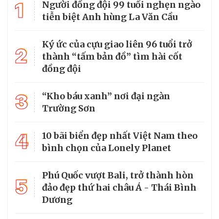
1
Người đồng đội 99 tuổi nghẹn ngào
tiễn biệt Anh hùng La Văn Cầu
Ký ức của cựu giao liên 96 tuổi trở
2
thành “tấm bản đồ” tìm hài cốt
đồng đội
3
“Kho báu xanh” nơi đại ngàn
Trường Sơn
4
10 bãi biển đẹp nhất Việt Nam theo
bình chọn của Lonely Planet
Phú Quốc vượt Bali, trở thành hòn
5
đảo đẹp thứ hai châu Á - Thái Bình
Dương