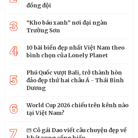
đồng đội
3
“Kho báu xanh” nơi đại ngàn
Trường Sơn
4
10 bãi biển đẹp nhất Việt Nam theo
bình chọn của Lonely Planet
Phú Quốc vượt Bali, trở thành hòn
5
đảo đẹp thứ hai châu Á - Thái Bình
Dương
6
World Cup 2026 chiếu trên kênh nào
tại Việt Nam?
7
Cô gái Dao viết câu chuyện đẹp về
khát vọng cống hiến