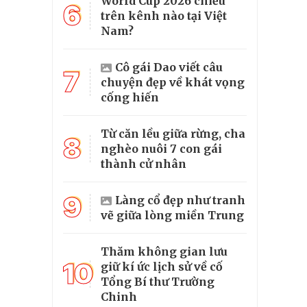
World Cup 2026 chiếu
6
trên kênh nào tại Việt
Nam?
Cô gái Dao viết câu
7
chuyện đẹp về khát vọng
cống hiến
Từ căn lều giữa rừng, cha
8
nghèo nuôi 7 con gái
thành cử nhân
9
Làng cổ đẹp như tranh
vẽ giữa lòng miền Trung
Thăm không gian lưu
10
giữ kí ức lịch sử về cố
Tổng Bí thư Trường
Chinh