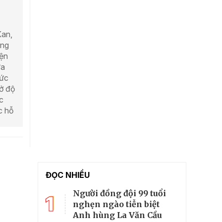
Kan,
ọng
iện
ưa
hức
 ở độ
c
c hỗ
ĐỌC NHIỀU
Người đồng đội 99 tuổi
1
nghẹn ngào tiễn biệt
Anh hùng La Văn Cầu