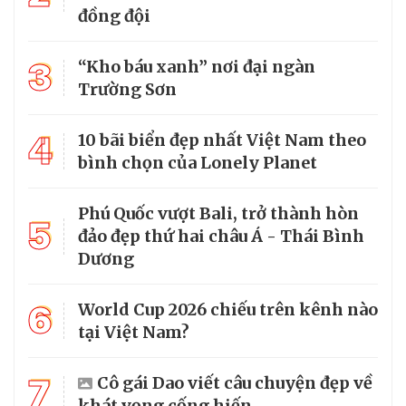
đồng đội
3
“Kho báu xanh” nơi đại ngàn
Trường Sơn
4
10 bãi biển đẹp nhất Việt Nam theo
bình chọn của Lonely Planet
Phú Quốc vượt Bali, trở thành hòn
5
đảo đẹp thứ hai châu Á - Thái Bình
Dương
6
World Cup 2026 chiếu trên kênh nào
tại Việt Nam?
7
Cô gái Dao viết câu chuyện đẹp về
khát vọng cống hiến