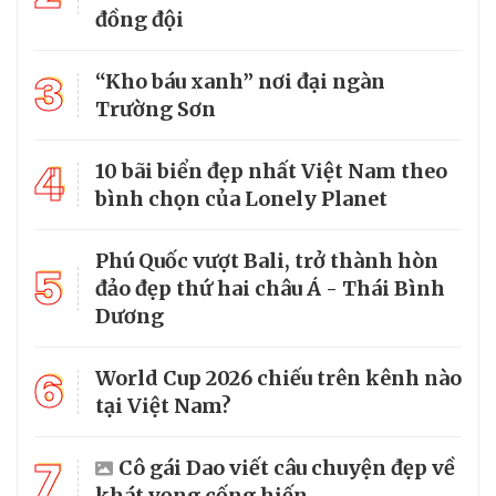
đồng đội
3
“Kho báu xanh” nơi đại ngàn
Trường Sơn
4
10 bãi biển đẹp nhất Việt Nam theo
bình chọn của Lonely Planet
Phú Quốc vượt Bali, trở thành hòn
5
đảo đẹp thứ hai châu Á - Thái Bình
Dương
6
World Cup 2026 chiếu trên kênh nào
tại Việt Nam?
7
Cô gái Dao viết câu chuyện đẹp về
khát vọng cống hiến