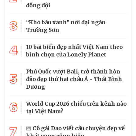
đồng đội
3
“Kho báu xanh” nơi đại ngàn
Trường Sơn
4
10 bãi biển đẹp nhất Việt Nam theo
bình chọn của Lonely Planet
Phú Quốc vượt Bali, trở thành hòn
5
đảo đẹp thứ hai châu Á - Thái Bình
Dương
6
World Cup 2026 chiếu trên kênh nào
tại Việt Nam?
7
Cô gái Dao viết câu chuyện đẹp về
khát vọng cống hiến