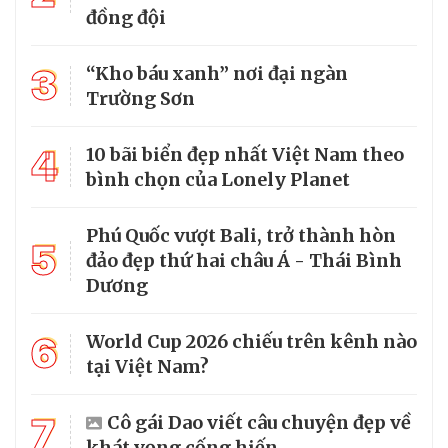
đồng đội
3
“Kho báu xanh” nơi đại ngàn
Trường Sơn
4
10 bãi biển đẹp nhất Việt Nam theo
bình chọn của Lonely Planet
Phú Quốc vượt Bali, trở thành hòn
5
đảo đẹp thứ hai châu Á - Thái Bình
Dương
6
World Cup 2026 chiếu trên kênh nào
tại Việt Nam?
7
Cô gái Dao viết câu chuyện đẹp về
khát vọng cống hiến