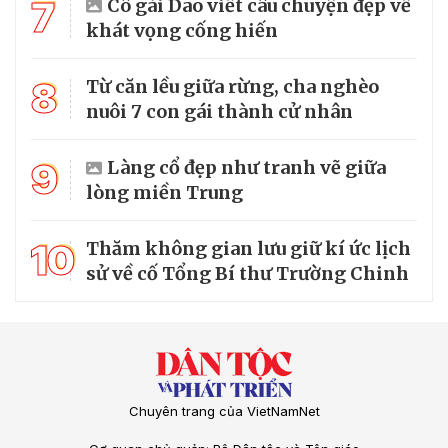
7
Cô gái Dao viết câu chuyện đẹp về
khát vọng cống hiến
8
Từ căn lều giữa rừng, cha nghèo
nuôi 7 con gái thành cử nhân
9
Làng cổ đẹp như tranh vẽ giữa
lòng miền Trung
10
Thăm không gian lưu giữ kí ức lịch
sử về cố Tổng Bí thư Trường Chinh
Chuyên trang của VietNamNet