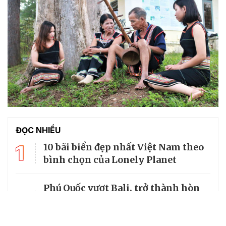
ĐỌC NHIỀU
1
10 bãi biển đẹp nhất Việt Nam theo
bình chọn của Lonely Planet
Phú Quốc vượt Bali, trở thành hòn
2
đảo đẹp thứ hai châu Á - Thái Bình
Dương