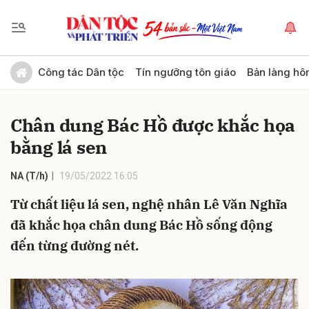
Gửi bình luận
Công tác Dân tộc
Tín ngưỡng tôn giáo
Bản làng hô
Chân dung Bác Hồ được khắc họa
bằng lá sen
NA (T/h)
19/05/2022 16:05
Từ chất liệu lá sen, nghệ nhân Lê Văn Nghĩa
Hủy
Gửi
đã khắc họa chân dung Bác Hồ sống động
đến từng đường nét.