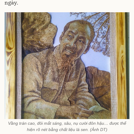
ngày.
Vầng trán cao, đôi mắt sáng, sâu, nụ cười đôn hậu… được thể
hiện rõ nét bằng chất liệu lá sen. (Ảnh DT)