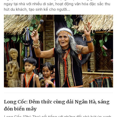
ngay tại nhà với nhiều di sản, hoạt động văn hóa đặc sắc thu
hút du khách, tạo sinh kế cho người...
Long Cốc: Đêm thức cùng dải Ngân Hà, sáng
đón biển mây
Long Cốc (Phú Thọ) nổi tiếng với những đồi chè bát úp xanh