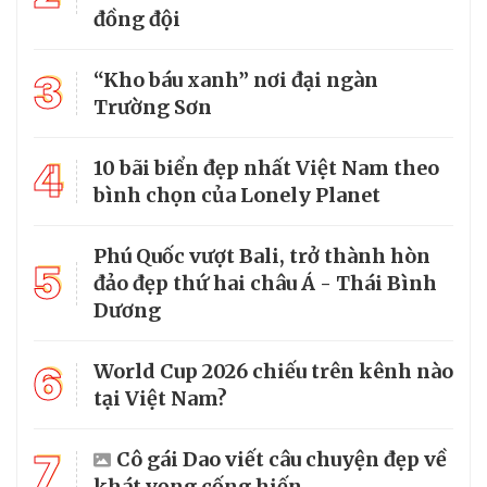
đồng đội
3
“Kho báu xanh” nơi đại ngàn
Trường Sơn
4
10 bãi biển đẹp nhất Việt Nam theo
bình chọn của Lonely Planet
Phú Quốc vượt Bali, trở thành hòn
5
đảo đẹp thứ hai châu Á - Thái Bình
Dương
6
World Cup 2026 chiếu trên kênh nào
tại Việt Nam?
7
Cô gái Dao viết câu chuyện đẹp về
khát vọng cống hiến