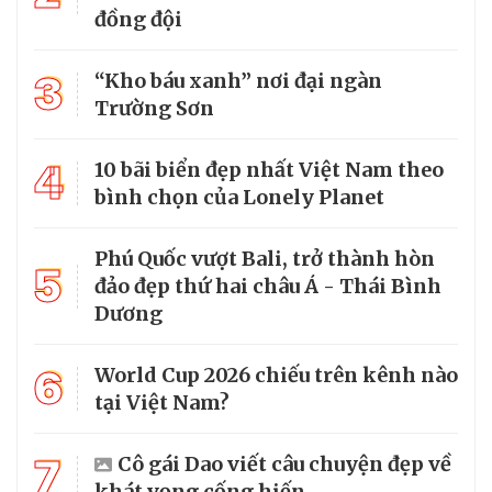
đồng đội
3
“Kho báu xanh” nơi đại ngàn
Trường Sơn
4
10 bãi biển đẹp nhất Việt Nam theo
bình chọn của Lonely Planet
Phú Quốc vượt Bali, trở thành hòn
5
đảo đẹp thứ hai châu Á - Thái Bình
Dương
6
World Cup 2026 chiếu trên kênh nào
tại Việt Nam?
7
Cô gái Dao viết câu chuyện đẹp về
khát vọng cống hiến