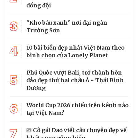
đồng đội
3
“Kho báu xanh” nơi đại ngàn
Trường Sơn
4
10 bãi biển đẹp nhất Việt Nam theo
bình chọn của Lonely Planet
Phú Quốc vượt Bali, trở thành hòn
5
đảo đẹp thứ hai châu Á - Thái Bình
Dương
6
World Cup 2026 chiếu trên kênh nào
tại Việt Nam?
7
Cô gái Dao viết câu chuyện đẹp về
khát vọng cống hiến