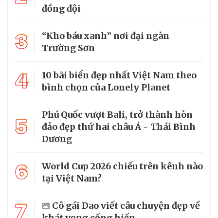
đồng đội
3
“Kho báu xanh” nơi đại ngàn
Trường Sơn
4
10 bãi biển đẹp nhất Việt Nam theo
bình chọn của Lonely Planet
Phú Quốc vượt Bali, trở thành hòn
5
đảo đẹp thứ hai châu Á - Thái Bình
Dương
6
World Cup 2026 chiếu trên kênh nào
tại Việt Nam?
7
Cô gái Dao viết câu chuyện đẹp về
khát vọng cống hiến