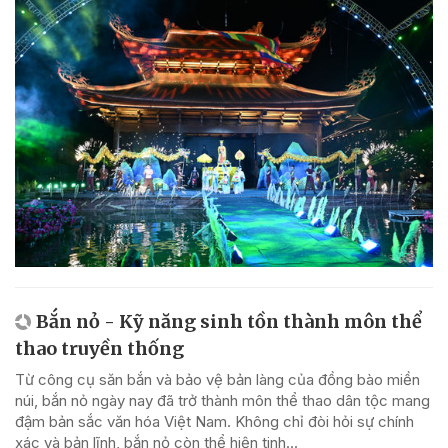
Bắn nỏ - Kỹ năng sinh tồn thành môn thể
thao truyền thống
Từ công cụ săn bắn và bảo vệ bản làng của đồng bào miền
núi, bắn nỏ ngày nay đã trở thành môn thể thao dân tộc mang
đậm bản sắc văn hóa Việt Nam. Không chỉ đòi hỏi sự chính
xác và bản lĩnh, bắn nỏ còn thể hiện tinh...