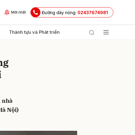
Đường dây nóng:
02437674981
Mới nhất
Thành tựu và Phát triển
ng
i
n nhà
ửi
Hà Nội)