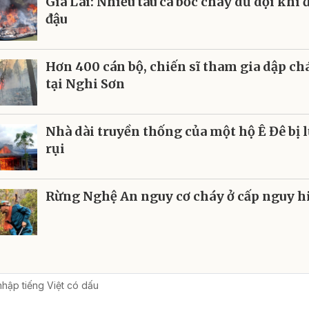
Gia Lai: Nhiều tàu cá bốc cháy dữ dội khi
đậu
Hơn 400 cán bộ, chiến sĩ tham gia dập ch
tại Nghi Sơn
Nhà dài truyền thống của một hộ Ê Đê bị l
rụi
Rừng Nghệ An nguy cơ cháy ở cấp nguy 