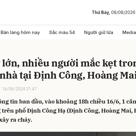
Thứ Bảy,
08/08/2026
bình luận
Bản làng hôm nay
Sắc màu 54
Người giữ lửa
Media
 lớn, nhiều người mắc kẹt tro
 nhà tại Định Công, Hoàng Ma
16/06/2024 21:47
ng tin ban đầu, vào khoảng 18h chiều 16/6, 1 că
Hủy
G
g trên phố Định Công Hạ (Định Công, Hoàng Mai, 
xảy ra cháy.