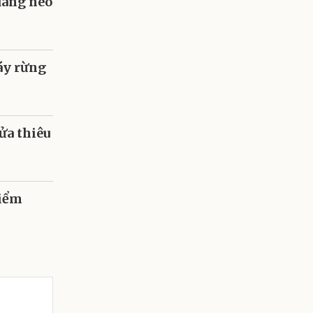
 đang neo
áy rừng
ửa thiêu
hiểm