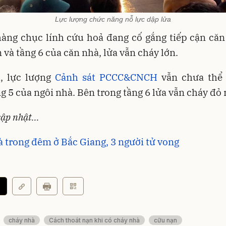
Lực lượng chức năng nỗ lực dập lửa
àng chục lính cứu hoả đang cố gắng tiếp cận căn
 và tầng 6 của căn nhà, lửa vẫn cháy lớn.
, lực lượng
Cảnh sát PCCC&CNCH
vẫn chưa thể 
g 5 của ngôi nhà. Bên trong tầng 6 lửa vẫn cháy đỏ 
cập nhật...
 trong đêm ở Bắc Giang, 3 người tử vong
cháy nhà
Cách thoát nạn khi có cháy nhà
cữu nạn