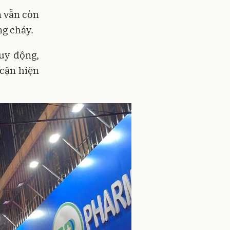
n vẫn còn
ng cháy.
uy động,
 cận hiện