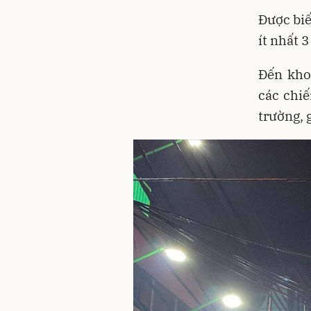
Được biế
ít nhất 
Đến kho
các chiế
trường, 