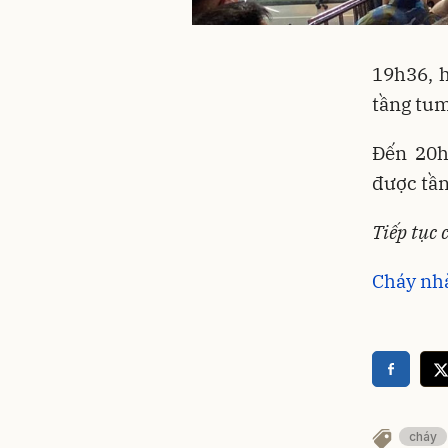
19h36, h
tầng tum
Đến 20h
được tần
Tiếp tục 
Cháy nhà
cháy