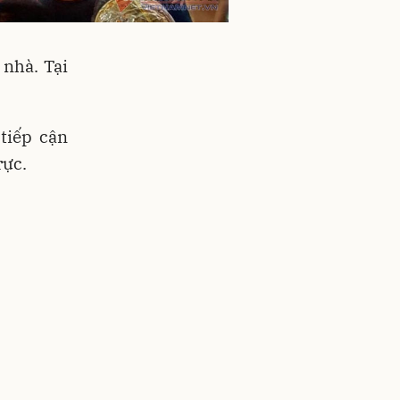
 nhà. Tại
tiếp cận
rực.