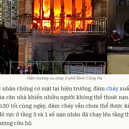
Hiện trường vụ cháy ở phố Định Công Hạ
 nhân chứng có mặt tại hiện trường, đám
cháy
xuấ
ủa căn nhà khiến nhiều người không thể thoát nạn.
h30 tối cùng ngày, đám cháy vẫn chưa thể được ki
đỏ rực ở tầng 3 và 1 số nạn nhân đã chạy lên tầng 
lượng cứu hộ.