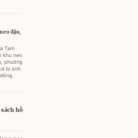
neo đậu,
cá Tam
ại khu neo
n, phường
cá bị ảnh
 đồng.
 sách hỗ