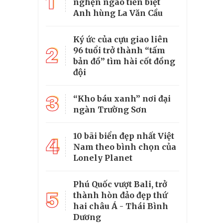
1
nghẹn ngào tiễn biệt
Anh hùng La Văn Cầu
Ký ức của cựu giao liên
2
96 tuổi trở thành “tấm
bản đồ” tìm hài cốt đồng
đội
3
“Kho báu xanh” nơi đại
ngàn Trường Sơn
10 bãi biển đẹp nhất Việt
4
Nam theo bình chọn của
Lonely Planet
Phú Quốc vượt Bali, trở
5
thành hòn đảo đẹp thứ
hai châu Á - Thái Bình
Dương