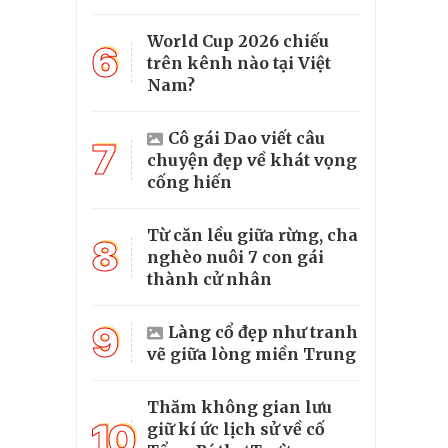
World Cup 2026 chiếu
6
trên kênh nào tại Việt
Nam?
Cô gái Dao viết câu
7
chuyện đẹp về khát vọng
cống hiến
Từ căn lều giữa rừng, cha
8
nghèo nuôi 7 con gái
thành cử nhân
9
Làng cổ đẹp như tranh
vẽ giữa lòng miền Trung
Thăm không gian lưu
10
giữ kí ức lịch sử về cố