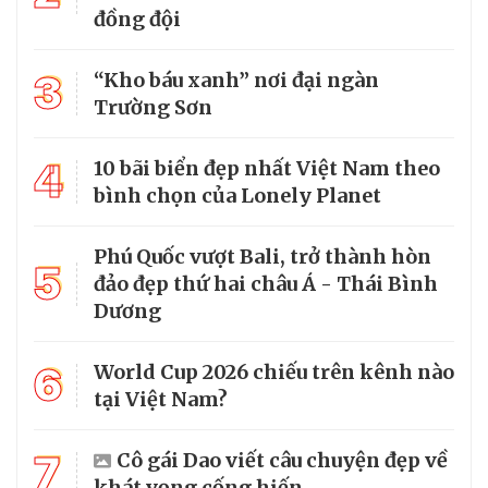
đồng đội
3
“Kho báu xanh” nơi đại ngàn
Trường Sơn
4
10 bãi biển đẹp nhất Việt Nam theo
bình chọn của Lonely Planet
Phú Quốc vượt Bali, trở thành hòn
5
đảo đẹp thứ hai châu Á - Thái Bình
Dương
6
World Cup 2026 chiếu trên kênh nào
tại Việt Nam?
7
Cô gái Dao viết câu chuyện đẹp về
khát vọng cống hiến