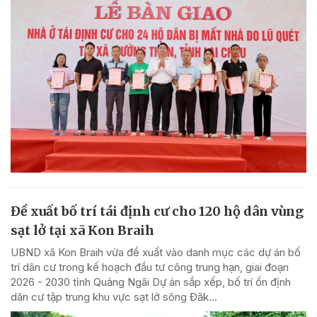
Đề xuất bố trí tái định cư cho 120 hộ dân vùng
sạt lở tại xã Kon Braih
UBND xã Kon Braih vừa đề xuất vào danh mục các dự án bố
trí dân cư trong kế hoạch đầu tư công trung hạn, giai đoạn
2026 - 2030 tỉnh Quảng Ngãi Dự án sắp xếp, bố trí ổn định
dân cư tập trung khu vực sạt lở sông Đăk...