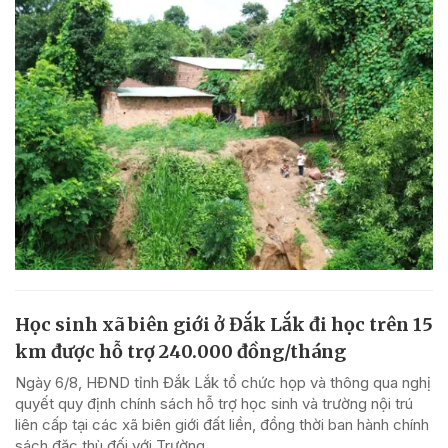
Học sinh xã biên giới ở Đắk Lắk đi học trên 15
km được hỗ trợ 240.000 đồng/tháng
Ngày 6/8, HĐND tỉnh Đắk Lắk tổ chức họp và thông qua nghị
quyết quy định chính sách hỗ trợ học sinh và trường nội trú
liên cấp tại các xã biên giới đất liền, đồng thời ban hành chính
sách đặc thù đối với Trường...