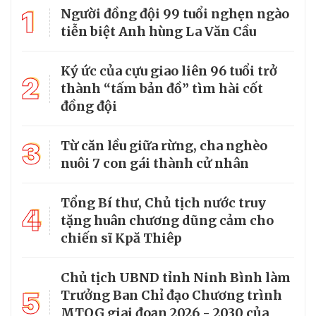
1
Người đồng đội 99 tuổi nghẹn ngào
tiễn biệt Anh hùng La Văn Cầu
Ký ức của cựu giao liên 96 tuổi trở
2
thành “tấm bản đồ” tìm hài cốt
đồng đội
3
Từ căn lều giữa rừng, cha nghèo
nuôi 7 con gái thành cử nhân
Tổng Bí thư, Chủ tịch nước truy
4
tặng huân chương dũng cảm cho
chiến sĩ Kpă Thiêp
Chủ tịch UBND tỉnh Ninh Bình làm
5
Trưởng Ban Chỉ đạo Chương trình
MTQG giai đoạn 2026 - 2030 của