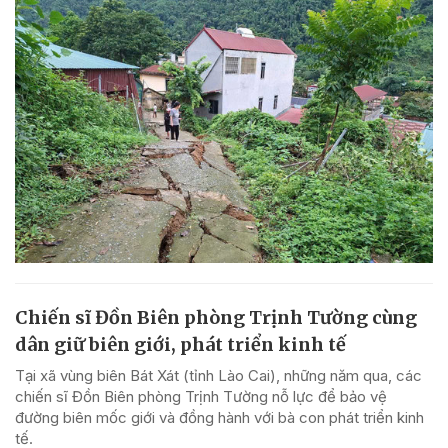
Chiến sĩ Đồn Biên phòng Trịnh Tường cùng
dân giữ biên giới, phát triển kinh tế
Tại xã vùng biên Bát Xát (tỉnh Lào Cai), những năm qua, các
chiến sĩ Đồn Biên phòng Trịnh Tường nỗ lực để bảo vệ
đường biên mốc giới và đồng hành với bà con phát triển kinh
tế.