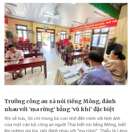
Trưởng công an xã nói tiếng Mông, đánh
nhau với 'ma rừng' bằng 'vũ khí' đặc biệt
Khi về hưu, tôi chỉ mong bà con nhớ đến mình với hình ảnh
của một cán bộ công an người Thái biết nói tiếng Mông, biết
lên nương gùi lúa, giỏi đánh nhau với "ma rừng”, Thiếu tá Lèng