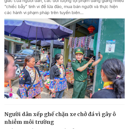
giác của người dân, các đối tượng tội phạm đang giăng nhiều
“chiếc bẫy” tinh vi để lừa đảo, mua bán người và thực hiện
các hành vi phạm pháp trên tuyến biên...
Người dân xếp ghế chặn xe chở đá vì gây ô
nhiễm môi trường