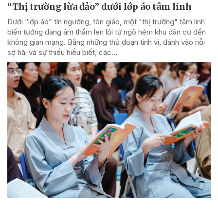
“Thị trường lừa đảo” dưới lớp áo tâm linh
Dưới “lớp áo” tín ngưỡng, tôn giáo, một "thị trường" tâm linh
biến tướng đang âm thầm len lỏi từ ngõ hẻm khu dân cư đến
không gian mạng. Bằng những thủ đoạn tinh vi, đánh vào nỗi
sợ hãi và sự thiếu hiểu biết, các...