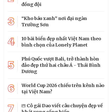
đồng đội
3
“Kho báu xanh” nơi đại ngàn
Trường Sơn
4
10 bãi biển đẹp nhất Việt Nam theo
bình chọn của Lonely Planet
Phú Quốc vượt Bali, trở thành hòn
5
đảo đẹp thứ hai châu Á - Thái Bình
Dương
6
World Cup 2026 chiếu trên kênh nào
tại Việt Nam?
7
Cô gái Dao viết câu chuyện đẹp về
khát vọng cống hiến