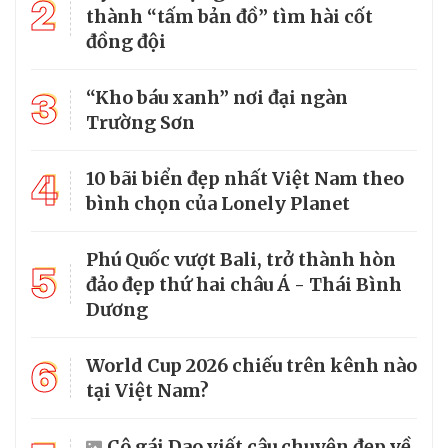
2
thành “tấm bản đồ” tìm hài cốt
đồng đội
3
“Kho báu xanh” nơi đại ngàn
Trường Sơn
4
10 bãi biển đẹp nhất Việt Nam theo
bình chọn của Lonely Planet
Phú Quốc vượt Bali, trở thành hòn
5
đảo đẹp thứ hai châu Á - Thái Bình
Dương
6
World Cup 2026 chiếu trên kênh nào
tại Việt Nam?
Cô gái Dao viết câu chuyện đẹp về