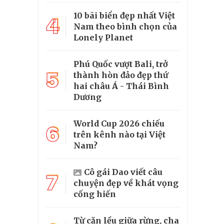
10 bãi biển đẹp nhất Việt
4
Nam theo bình chọn của
Lonely Planet
Phú Quốc vượt Bali, trở
5
thành hòn đảo đẹp thứ
hai châu Á - Thái Bình
Dương
World Cup 2026 chiếu
6
trên kênh nào tại Việt
Nam?
Cô gái Dao viết câu
7
chuyện đẹp về khát vọng
cống hiến
Từ căn lều giữa rừng, cha