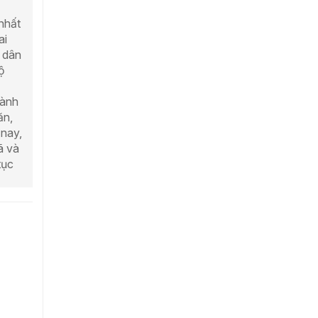
 nhất
ai
 dân
ộ
hành
ăn,
 nay,
ã và
tục