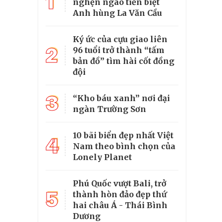
1
nghẹn ngào tiễn biệt
Anh hùng La Văn Cầu
Ký ức của cựu giao liên
2
96 tuổi trở thành “tấm
bản đồ” tìm hài cốt đồng
đội
3
“Kho báu xanh” nơi đại
ngàn Trường Sơn
10 bãi biển đẹp nhất Việt
4
Nam theo bình chọn của
Lonely Planet
Phú Quốc vượt Bali, trở
5
thành hòn đảo đẹp thứ
hai châu Á - Thái Bình
Dương