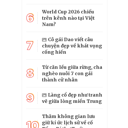
World Cup 2026 chiếu
6
trên kênh nào tại Việt
Nam?
Cô gái Dao viết câu
7
chuyện đẹp về khát vọng
cống hiến
Từ căn lều giữa rừng, cha
8
nghèo nuôi 7 con gái
thành cử nhân
9
Làng cổ đẹp như tranh
vẽ giữa lòng miền Trung
Thăm không gian lưu
10
giữ kí ức lịch sử về cố