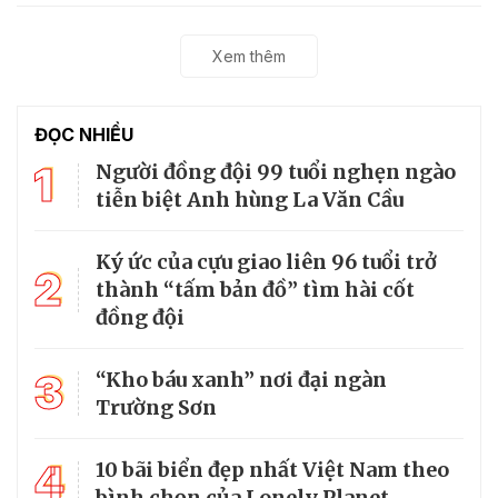
Xem thêm
ĐỌC NHIỀU
1
Người đồng đội 99 tuổi nghẹn ngào
tiễn biệt Anh hùng La Văn Cầu
Ký ức của cựu giao liên 96 tuổi trở
2
thành “tấm bản đồ” tìm hài cốt
đồng đội
3
“Kho báu xanh” nơi đại ngàn
Trường Sơn
4
10 bãi biển đẹp nhất Việt Nam theo
bình chọn của Lonely Planet