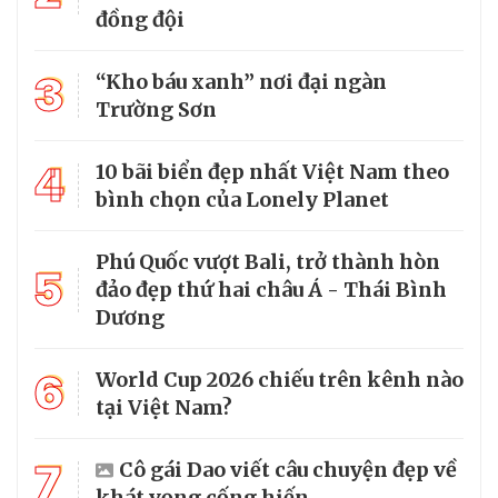
đồng đội
3
“Kho báu xanh” nơi đại ngàn
Trường Sơn
4
10 bãi biển đẹp nhất Việt Nam theo
bình chọn của Lonely Planet
Phú Quốc vượt Bali, trở thành hòn
5
đảo đẹp thứ hai châu Á - Thái Bình
Dương
6
World Cup 2026 chiếu trên kênh nào
tại Việt Nam?
7
Cô gái Dao viết câu chuyện đẹp về
khát vọng cống hiến