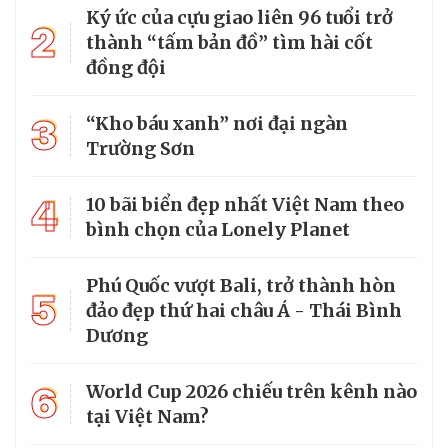
Ký ức của cựu giao liên 96 tuổi trở
2
thành “tấm bản đồ” tìm hài cốt
đồng đội
3
“Kho báu xanh” nơi đại ngàn
Trường Sơn
4
10 bãi biển đẹp nhất Việt Nam theo
bình chọn của Lonely Planet
Phú Quốc vượt Bali, trở thành hòn
5
đảo đẹp thứ hai châu Á - Thái Bình
Dương
6
World Cup 2026 chiếu trên kênh nào
tại Việt Nam?