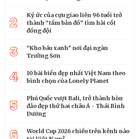
Ký ức của cựu giao liên 96 tuổi trở
2
thành “tấm bản đồ” tìm hài cốt
đồng đội
3
“Kho báu xanh” nơi đại ngàn
Trường Sơn
4
10 bãi biển đẹp nhất Việt Nam theo
bình chọn của Lonely Planet
Phú Quốc vượt Bali, trở thành hòn
5
đảo đẹp thứ hai châu Á - Thái Bình
Dương
6
World Cup 2026 chiếu trên kênh nào
tại Việt Nam?