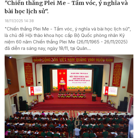
"Chiến thắng Plei Me - Tầm vóc, ý nghĩa và
bài học lịch sử".
18/11/2025 14:38
"Chiến thắng Plei Me - Tầm vóc, ý nghĩa và bài học lịch sử",
là chủ đề Hội thảo khoa học cấp Bộ Quốc phòng nhân Kỷ
niệm 60 năm Chiến thắng Plei Me (26/11/1965 - 26/11/2025)
đã diễn ra sáng nay, ngày 18/11, tại Quân...