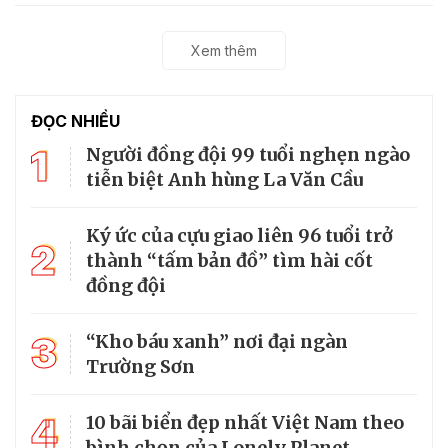
Xem thêm
ĐỌC NHIỀU
1
Người đồng đội 99 tuổi nghẹn ngào
tiễn biệt Anh hùng La Văn Cầu
Ký ức của cựu giao liên 96 tuổi trở
2
thành “tấm bản đồ” tìm hài cốt
đồng đội
3
“Kho báu xanh” nơi đại ngàn
Trường Sơn
4
10 bãi biển đẹp nhất Việt Nam theo
bình chọn của Lonely Planet