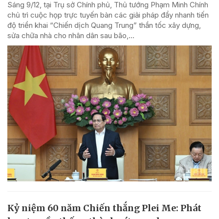
Sáng 9/12, tại Trụ sở Chính phủ, Thủ tướng Phạm Minh Chính
chủ trì cuộc họp trực tuyến bàn các giải pháp đẩy nhanh tiến
độ triển khai “Chiến dịch Quang Trung” thần tốc xây dựng,
sửa chữa nhà cho nhân dân sau bão,...
Kỷ niệm 60 năm Chiến thắng Plei Me: Phát