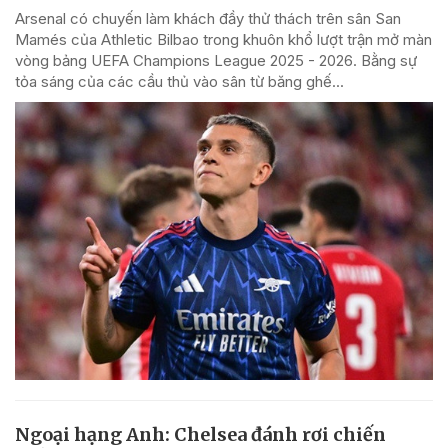
Arsenal có chuyến làm khách đầy thử thách trên sân San
Mamés của Athletic Bilbao trong khuôn khổ lượt trận mở màn
vòng bảng UEFA Champions League 2025 - 2026. Bằng sự
tỏa sáng của các cầu thủ vào sân từ băng ghế...
Ngoại hạng Anh: Chelsea đánh rơi chiến