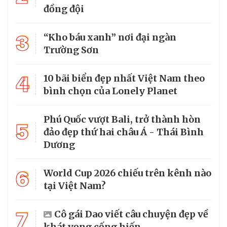
đồng đội
3
“Kho báu xanh” nơi đại ngàn
Trường Sơn
4
10 bãi biển đẹp nhất Việt Nam theo
bình chọn của Lonely Planet
Phú Quốc vượt Bali, trở thành hòn
5
đảo đẹp thứ hai châu Á - Thái Bình
Dương
6
World Cup 2026 chiếu trên kênh nào
tại Việt Nam?
7
Cô gái Dao viết câu chuyện đẹp về
khát vọng cống hiến