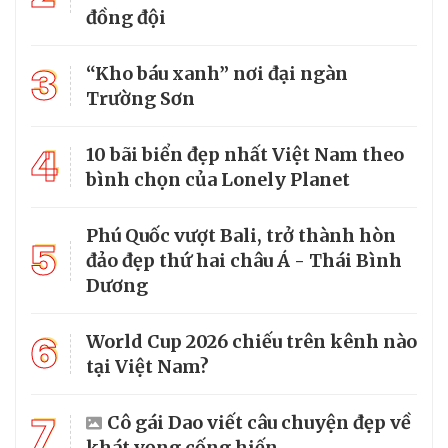
đồng đội
3
“Kho báu xanh” nơi đại ngàn
Trường Sơn
4
10 bãi biển đẹp nhất Việt Nam theo
bình chọn của Lonely Planet
Phú Quốc vượt Bali, trở thành hòn
5
đảo đẹp thứ hai châu Á - Thái Bình
Dương
6
World Cup 2026 chiếu trên kênh nào
tại Việt Nam?
7
Cô gái Dao viết câu chuyện đẹp về
khát vọng cống hiến