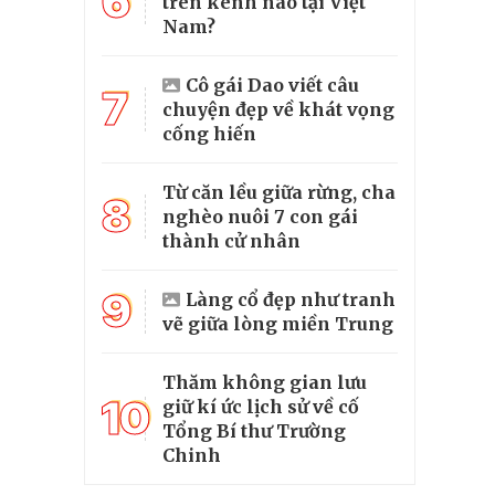
6
trên kênh nào tại Việt
Nam?
Cô gái Dao viết câu
7
chuyện đẹp về khát vọng
cống hiến
Từ căn lều giữa rừng, cha
8
nghèo nuôi 7 con gái
thành cử nhân
9
Làng cổ đẹp như tranh
vẽ giữa lòng miền Trung
Thăm không gian lưu
10
giữ kí ức lịch sử về cố
Tổng Bí thư Trường
Chinh