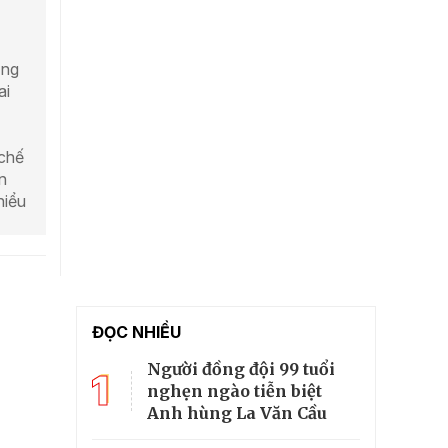
ồng
ai
chế
n
hiểu
ĐỌC NHIỀU
Người đồng đội 99 tuổi
1
nghẹn ngào tiễn biệt
Anh hùng La Văn Cầu