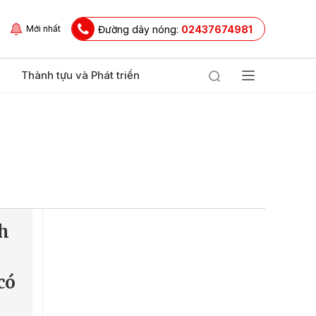
Đường dây nóng:
02437674981
Mới nhất
Thành tựu và Phát triển
h
có